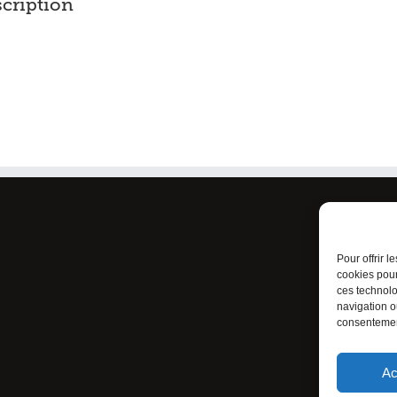
scription
Condi
Politi
Pour offrir 
cookies pour
ces technolo
navigation ou
consentement
Ac