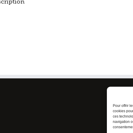
scription
Condi
Politi
Pour offrir 
cookies pour
ces technolo
navigation ou
consentement