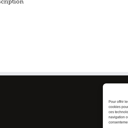
scription
Condi
Politi
Pour offrir 
cookies pour
ces technolo
navigation ou
consentement